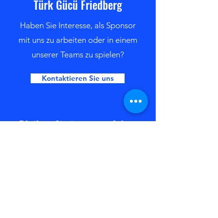
Türk Gücü Friedberg
Haben Sie Interesse, als Sponsor
mit uns zu arbeiten oder in einem
unserer Teams zu spielen?
Kontaktieren Sie uns
Bleiben Sie immer auf dem
neuesten Stand mit den TGF-
Newsletter
Newsletter abonnieren