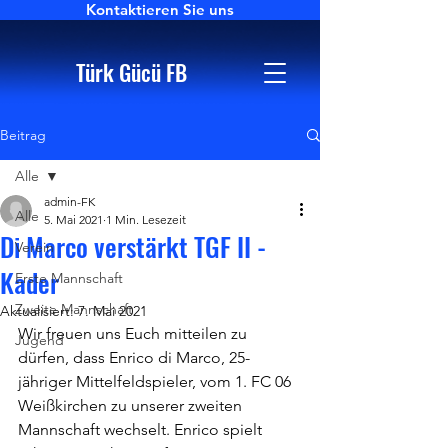
Kontaktieren Sie uns
Türk Gücü FB
Beitrag
Alle
admin-FK
Alle
5. Mai 2021
1 Min. Lesezeit
Di Marco verstärkt TGF II -
Verein
Kader
Erste Mannschaft
Zweite Mannschaft
Aktualisiert:
7. Mai 2021
Wir freuen uns Euch mitteilen zu 
Jugend
dürfen, dass Enrico di Marco, 25-
jähriger Mittelfeldspieler, vom 1. FC 06 
Weißkirchen zu unserer zweiten 
Mannschaft wechselt. Enrico spielt 