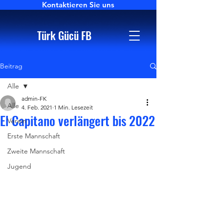
Kontaktieren Sie uns
Türk Gücü FB
Beitrag
Alle
admin-FK
Alle
4. Feb. 2021
1 Min. Lesezeit
El Capitano verlängert bis 2022
Verein
Erste Mannschaft
Zweite Mannschaft
Jugend