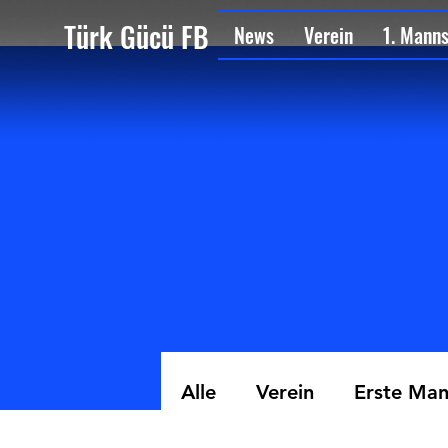
Türk Gücü FB
News
Verein
1. Mann
Alle
Verein
Erste Man