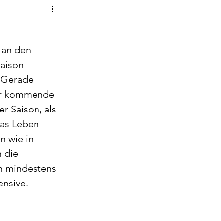
 an den 
aison 
 Gerade 
der kommende 
r Saison, als 
das Leben 
n wie in 
 die 
n mindestens 
ensive.