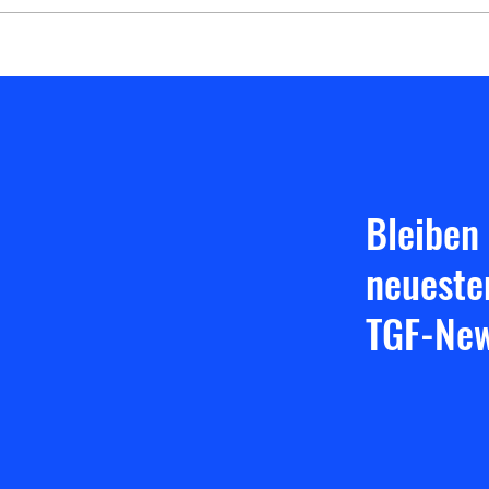
jedoch war die Einstellung in
Auswä
Darmstadt um einiges besser und
macht Hoffnung auf den Triple-
Heimspieltag. Ha
Bleiben
neueste
TGF-New