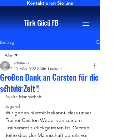
Kontaktieren Sie uns
Türk Gücü FB
Beitrag
Alle
admin-FK
Alle
10. März 2022
2 Min. Lesezeit
Großen Dank an Carsten für die
Verein
schöne Zeit !
Erste Mannschaft
Zweite Mannschaft
Jugend
Wir geben hiermit bekannt, dass unser 
Trainer Carsten Weber von seinem 
Traineramt zurückgetreten ist. Carsten 
teilte dies der Mannschaft bereits vor 