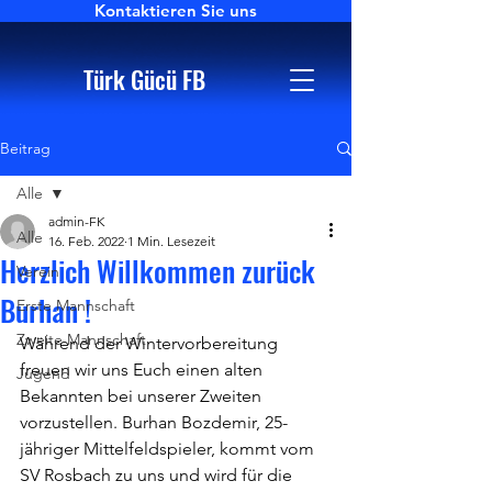
Kontaktieren Sie uns
Türk Gücü FB
Beitrag
Alle
admin-FK
Alle
16. Feb. 2022
1 Min. Lesezeit
Herzlich Willkommen zurück
Verein
Burhan !
Erste Mannschaft
Zweite Mannschaft
Während der Wintervorbereitung 
freuen wir uns Euch einen alten 
Jugend
Bekannten bei unserer Zweiten 
vorzustellen. Burhan Bozdemir, 25-
jähriger Mittelfeldspieler, kommt vom 
SV Rosbach zu uns und wird für die 