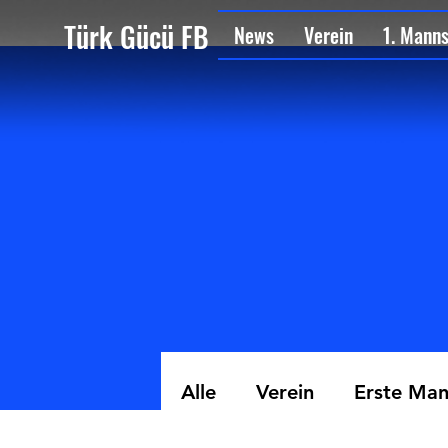
Türk Gücü FB
News
Verein
1. Mann
Alle
Verein
Erste Man