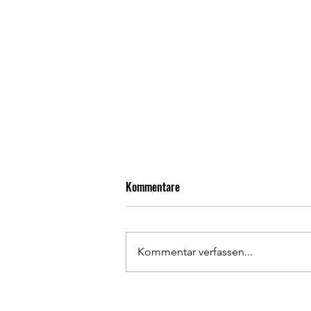
Kommentare
Kommentar verfassen...
Heimsieg gegen den Hanauer SC!