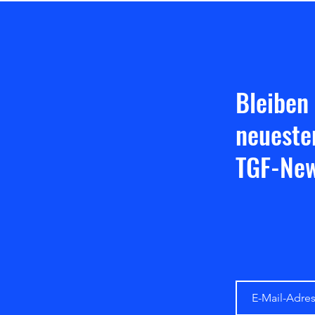
macht Hoffnung auf den Triple-
Heimspieltag. Ha
Bleiben
neueste
TGF-New