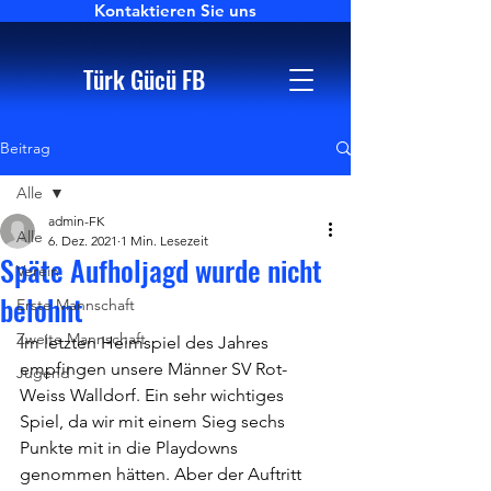
Kontaktieren Sie uns
Türk Gücü FB
Beitrag
Alle
admin-FK
Alle
6. Dez. 2021
1 Min. Lesezeit
Späte Aufholjagd wurde nicht
Verein
belohnt
Erste Mannschaft
Zweite Mannschaft
Im letzten Heimspiel des Jahres 
empfingen unsere Männer SV Rot-
Jugend
Weiss Walldorf. Ein sehr wichtiges 
Spiel, da wir mit einem Sieg sechs 
Punkte mit in die Playdowns 
genommen hätten. Aber der Auftritt 