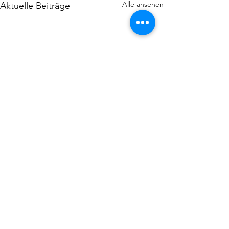
Alle ansehen
Aktuelle Beiträge
Niederlage in Darmstadt! Mit
Zuversicht in die nächsten
Spiele!
Kommentare
In der Auftaktwoche in
Gießen und Darmstadt