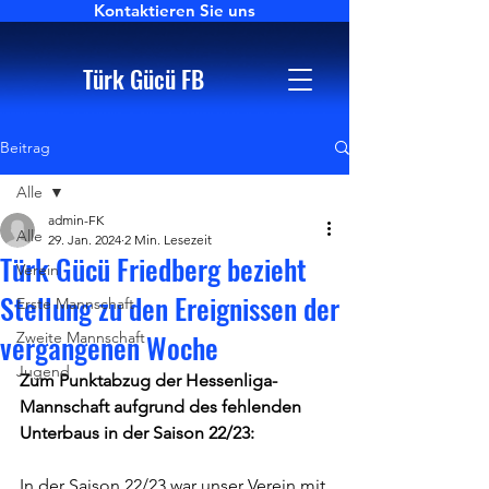
Kontaktieren Sie uns
Türk Gücü FB
Beitrag
Alle
admin-FK
Alle
29. Jan. 2024
2 Min. Lesezeit
Türk Gücü Friedberg bezieht
Verein
Stellung zu den Ereignissen der
Erste Mannschaft
vergangenen Woche
Zweite Mannschaft
Jugend
Zum Punktabzug der Hessenliga-
Mannschaft aufgrund des fehlenden 
Unterbaus in der Saison 22/23:
In der Saison 22/23 war unser Verein mit 