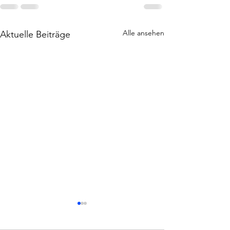
Alle ansehen
Aktuelle Beiträge
Niederlage in Darmstadt! Mit
Zuversicht in die nächsten