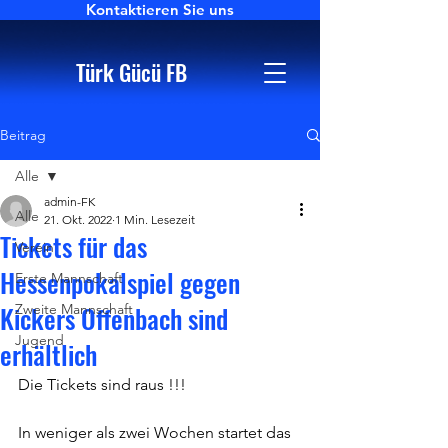
Kontaktieren Sie uns
Türk Gücü FB
Beitrag
Alle
admin-FK
Alle
21. Okt. 2022
1 Min. Lesezeit
Tickets für das
Verein
Hessenpokalspiel gegen
Erste Mannschaft
Kickers Offenbach sind
Zweite Mannschaft
Jugend
erhältlich
Die Tickets sind raus !!!
In weniger als zwei Wochen startet das 