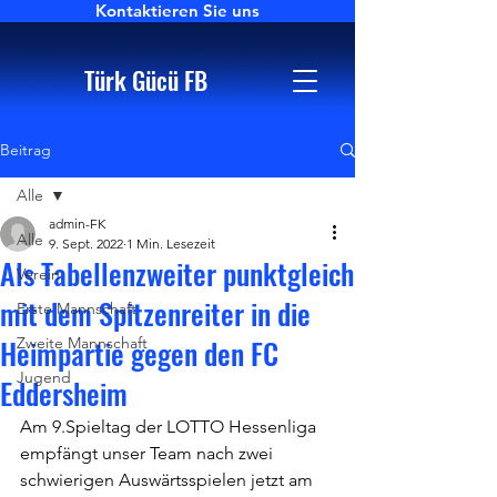
Kontaktieren Sie uns
Türk Gücü FB
Beitrag
Alle
admin-FK
Alle
9. Sept. 2022
1 Min. Lesezeit
Als Tabellenzweiter punktgleich
Verein
mit dem Spitzenreiter in die
Erste Mannschaft
Heimpartie gegen den FC
Zweite Mannschaft
Jugend
Eddersheim
Am 9.Spieltag der LOTTO Hessenliga 
empfängt unser Team nach zwei 
schwierigen Auswärtsspielen jetzt am 