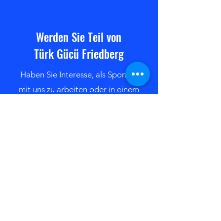
Triple-Heimspieltag. Ha
Werden Sie Teil von
Türk Gücü Friedberg
Haben Sie Interesse, als Sponsor
mit uns zu arbeiten oder in einem
unserer Teams zu spielen?
Kontaktieren Sie uns
Bleiben Sie immer auf dem
neuesten Stand mit den TGF-
Newsletter