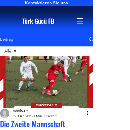
Kontaktieren Sie uns
Türk Gücü FB
Beitrag
Alle
Alle
Verein
Erste Mannschaft
Zweite Mannschaft
Jugend
Admin-EY
19. Okt. 2025
1 Min. Lesezeit
Die Zweite Mannschaft