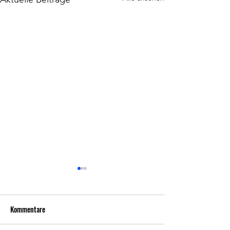
Niederlage in Darmstadt! Mit
Zuversicht in die nächsten
Spiele!
Kommentare
In der Auftaktwoche in
Gießen und Darmstadt