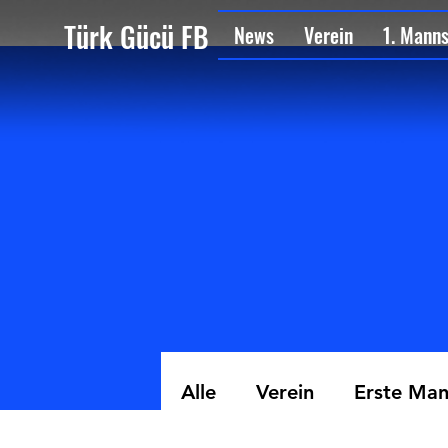
Türk Gücü FB
News
Verein
1. Mann
Alle
Verein
Erste Man