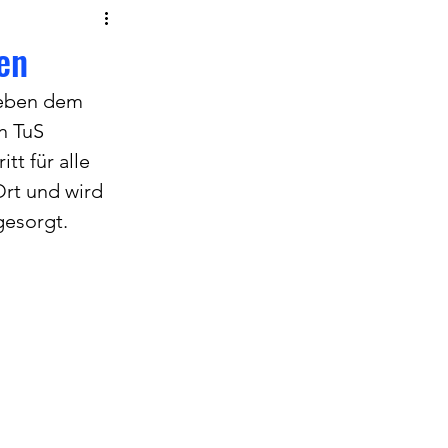
gen
neben dem 
n TuS 
tt für alle 
rt und wird 
gesorgt.