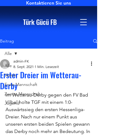
Kontaktieren Sie uns
Türk Gücü FB
Beitrag
Alle
admin-FK
Alle
8. Sept. 2021
1 Min. Lesezeit
Erster Dreier im Wetterau-
Verein
Derby
Erste Mannschaft
Zweite Mannschaft
Im Wetterau-Derby gegen den FV Bad 
Vilbel holte TGF mit einem 1:0-
Jugend
Auswärtssieg den ersten Hessenliga-
Dreier. Nach nur einem Punkt aus 
unseren ersten beiden Spielen gewann 
das Derby noch mehr an Bedeutung. In 