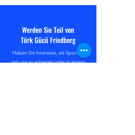
und macht Hoffnung auf den
Triple-Heimspieltag. Ha
Werden Sie Teil von
Türk Gücü Friedberg
Haben Sie Interesse, als Sponsor
mit uns zu arbeiten oder in einem
unserer Teams zu spielen?
Kontaktieren Sie uns
Bleiben Sie immer auf dem
neuesten Stand mit den TGF-
Newsletter