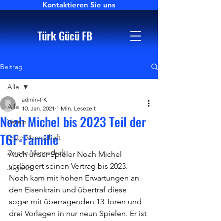
Kontaktieren Sie uns
Türk Gücü FB
Beitrag
Alle
admin-FK
Alle
10. Jan. 2021
1 Min. Lesezeit
Noah Michel bis 2023 Teil der
Verein
TGF-Familie
Erste Mannschaft
Zweite Mannschaft
Auch unser Spieler Noah Michel 
verlängert seinen Vertrag bis 2023. 
Jugend
Noah kam mit hohen Erwartungen an 
den Eisenkrain und übertraf diese 
sogar mit überragenden 13 Toren und 
drei Vorlagen in nur neun Spielen. Er ist 