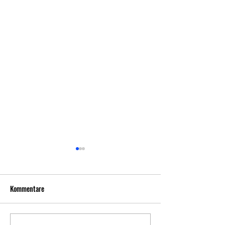
Niederlage in Darmstadt! Mit
Zuversicht in die nächsten
Spiele!
Kommentare
In der Auftaktwoche in
Gießen und Darmstadt
gingen wir wie in der