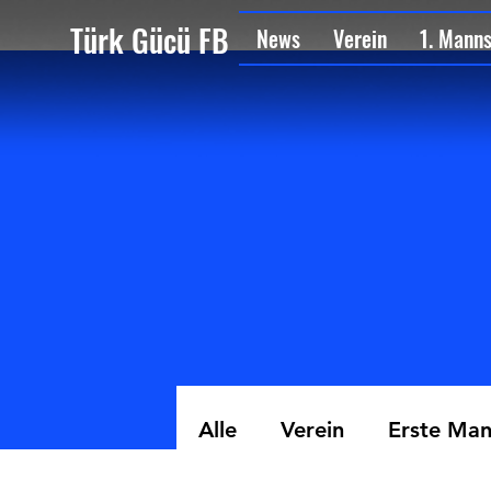
Türk Gücü FB
News
Verein
1. Mann
Alle
Verein
Erste Man