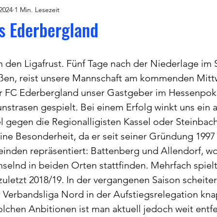
 2024
1 Min. Lesezeit
ns Ederbergland
den Ligafrust. Fünf Tage nach der Niederlage im S
ßen, reist unsere Mannschaft am kommenden Mitt
r FC Ederbergland unser Gastgeber im Hessenpokal 
unstrasen gespielt. Bei einem Erfolg winkt uns ein a
l gegen die Regionalligisten Kassel oder Steinbach
ine Besonderheit, da er seit seiner Gründung 1997 
nden repräsentiert: Battenberg und Allendorf, wo
elnd in beiden Orten stattfinden. Mehrfach spielt
 zuletzt 2018/19. In der vergangenen Saison scheite
r Verbandsliga Nord in der Aufstiegsrelegation kn
lchen Anbitionen ist man aktuell jedoch weit entfer