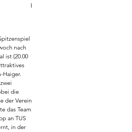
pitzenspiel 
woch nach 
ist (20.00 
ttraktives 
-Haiger.
zwei 
bei die 
e der Verein 
rte das Team 
app an TUS 
nt, in der 