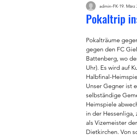
admin-FK
19. März
Pokaltrip i
Pokalträume gegen 
gegen den FC Gie
Battenberg, wo de
Uhr). Es wird auf K
Halbfinal-Heimspie
Unser Gegner ist e
selbständige Gemei
Heimspiele abwechs
in der Hessenliga,
als Vizemeister de
Dietkirchen. Von so