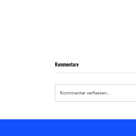
Kommentare
Kommentar verfassen...
Heimsieg gegen den Hanauer SC!