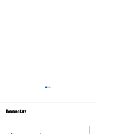
Niederlage in Darmstadt! Mit
Zuversicht in die nächsten
Spiele!
Kommentare
In der Auftaktwoche in
Gießen und Darmstadt
gingen wir wie in der
Vorrunde leider leer aus,