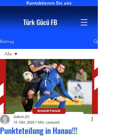
Kontaktieren Sie uns
Türk Gücü FB
Beitrag
Alle
Alle
Verein
Erste Mannschaft
Zweite Mannschaft
Jugend
Admin-EY
19. Okt. 2025
1 Min. Lesezeit
Punkteteilung in Hanau!!!