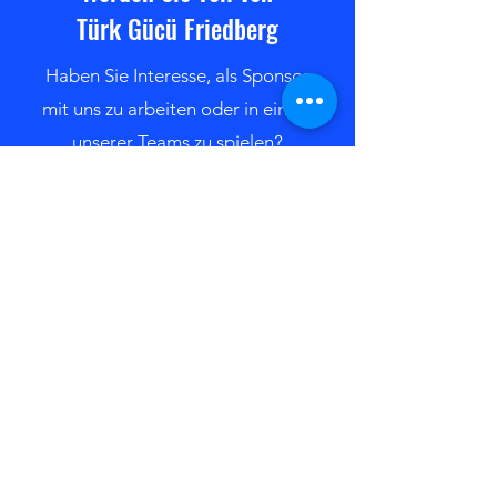
Türk Gücü Friedberg
Haben Sie Interesse, als Sponsor
mit uns zu arbeiten oder in einem
unserer Teams zu spielen?
Kontaktieren Sie uns
Bleiben Sie immer auf dem
neuesten Stand mit den TGF-
Newsletter
Newsletter abonnieren