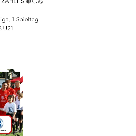
 ZÄHLT‘S 🔴⚪️💪
ga, 1.Spieltag
8 U21