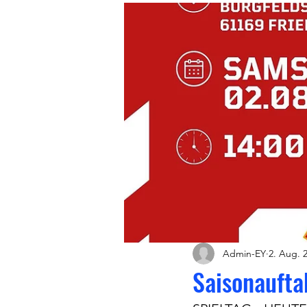
Admin-EY
2. Aug. 
Saisonaufta