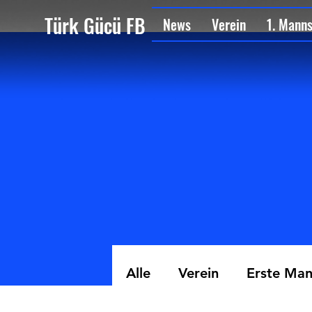
Türk Gücü FB
News
Verein
1. Mann
Alle
Verein
Erste Man