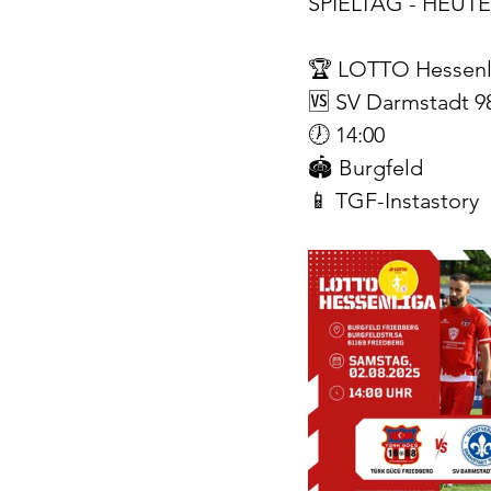
SPIELTAG - HEUTE
🏆 LOTTO Hessenli
🆚 SV Darmstadt 9
🕖 14:00
🏟️ Burgfeld
📱 TGF-Instastory