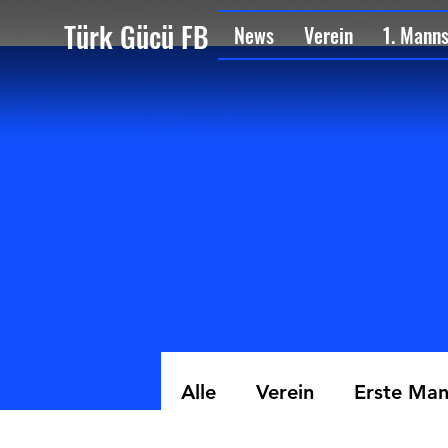
Türk Gücü FB
News
Verein
1. Mann
Alle
Verein
Erste Man