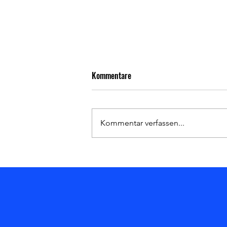
Kommentare
Kommentar verfassen...
Heimsieg gegen den Hanauer SC!