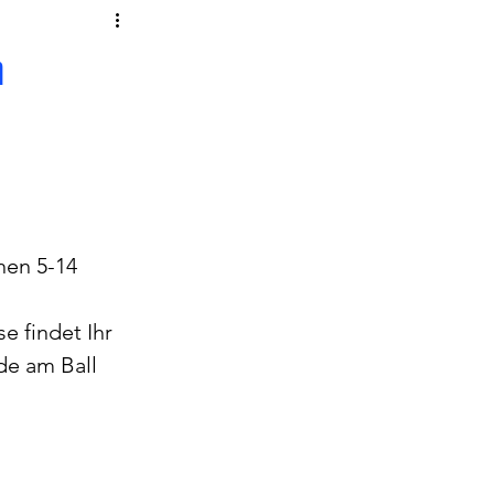
n
hen 5-14 
e findet Ihr 
de am Ball 