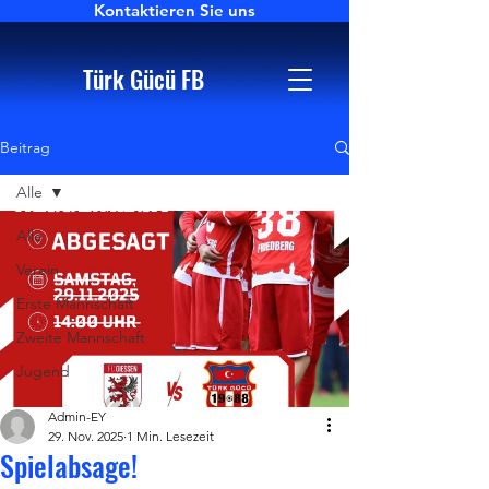
Kontaktieren Sie uns
Türk Gücü FB
Beitrag
Alle
Alle
Verein
Erste Mannschaft
Zweite Mannschaft
Jugend
Admin-EY
29. Nov. 2025
1 Min. Lesezeit
Spielabsage!