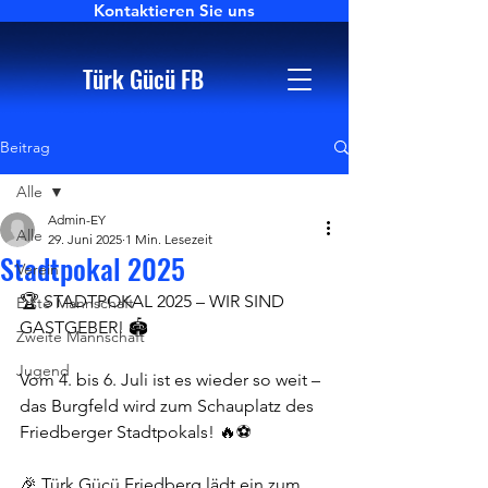
Kontaktieren Sie uns
Türk Gücü FB
Beitrag
Alle
Admin-EY
Alle
29. Juni 2025
1 Min. Lesezeit
Stadtpokal 2025
Verein
🏆 STADTPOKAL 2025 – WIR SIND 
Erste Mannschaft
GASTGEBER! 🏟️
Zweite Mannschaft
Jugend
Vom 4. bis 6. Juli ist es wieder so weit – 
das Burgfeld wird zum Schauplatz des 
Friedberger Stadtpokals! 🔥⚽
🎉 Türk Gücü Friedberg lädt ein zum 