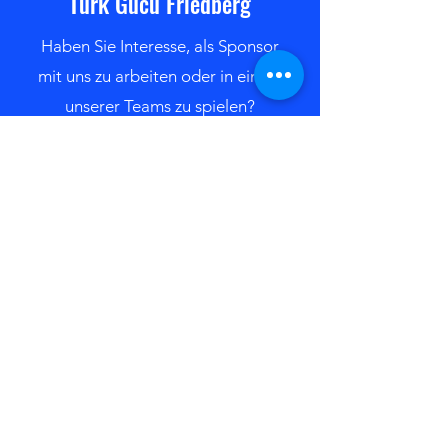
Türk Gücü Friedberg
Haben Sie Interesse, als Sponsor
mit uns zu arbeiten oder in einem
unserer Teams zu spielen?
Kontaktieren Sie uns
Bleiben Sie immer auf dem
neuesten Stand mit den TGF-
Newsletter
Newsletter abonnieren