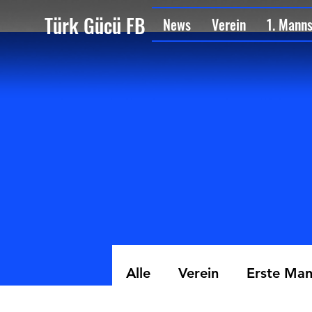
Türk Gücü FB
News
Verein
1. Mann
Alle
Verein
Erste Man