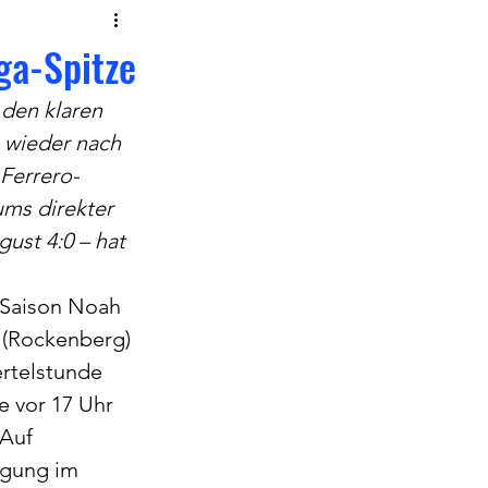
ga-Spitze
den klaren 
e wieder nach 
 Ferrero-
ums direkter 
ust 4:0 – hat 
 Saison Noah 
 (Rockenberg) 
ertelstunde 
e vor 17 Uhr 
Auf 
igung im 