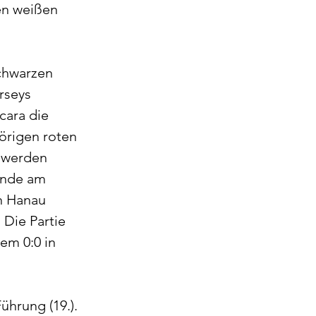
en weißen 
chwarzen 
rseys 
cara die 
örigen roten 
 werden 
ände am 
n Hanau 
Die Partie 
em 0:0 in 
ührung (19.). 