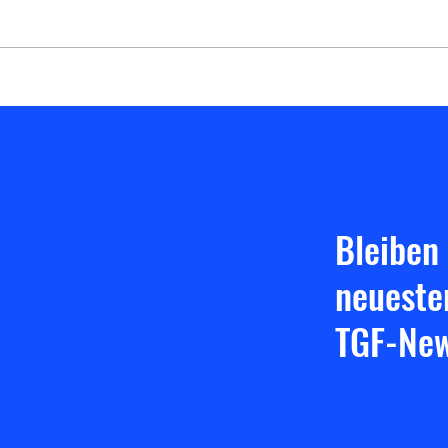
und Darmstadt gingen wir wie in
der Vorrunde leider leer aus,
jedoch war die Einstellung in
Auswä
Darmstadt um einiges besser und
macht Hoffnung auf den Triple-
Heimspieltag. Ha
Bleiben
neueste
TGF-New