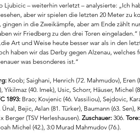
o Ljubicic – weiterhin verletzt – analysierte: „Ich h
sehen, aber wir spielen die letzten 20 Meter zu ko
, gingen in die Zweikämpfe, aber am Ende zählt nu
ben wir Friedberg zu den drei Toren eingeladen.“ L
„die Art und Weise heute besser war als in den letz
och haben wir das Derby gegen Alzenau, welches f
zenauer was besonderes ist.“
rg:
 Koob; Saighani, Henrich (72. Mahmudov), Eren (8
 Yikilmaz (40. Imek), Usic, Schorr, Häuser, Michel (8
FC 1893:
 Brao; Kovjenic (46. Vassiliou), Sejdovic, Kar
Ünal, Bejic, Aslan (81. Türker), Baumann (63. Sen), K
ix Berger (TSV Herleshausen). 
Zuschauer:
 306. 
Tore:
 Noah Michel (42.), 3:0 Murad Mahmudov (76.).