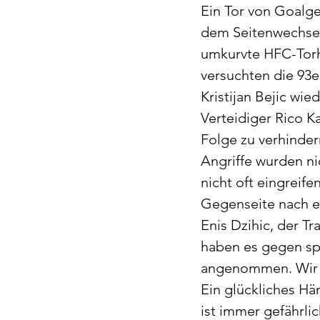
Ein Tor von Goalget
dem Seitenwechsel 
umkurvte HFC-Torhü
versuchten die 93e
Kristijan Bejic wi
Verteidiger Rico Ka
Folge zu verhinde
Angriffe wurden n
nicht oft eingrei
Gegenseite nach ei
Enis Dzihic, der T
haben es gegen sp
angenommen. Wir ha
Ein glückliches Hä
ist immer gefährlic