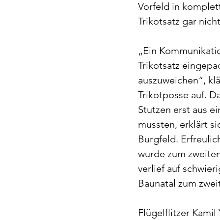
Vorfeld in komplet
Trikotsatz gar nic
„Ein Kommunikation
Trikotsatz eingepa
auszuweichen“, klä
Trikotposse auf. D
Stutzen erst aus e
mussten, erklärt s
Burgfeld. Erfreuli
wurde zum zweiten 
verlief auf schwier
Baunatal zum zwei
Flügelflitzer Kamil