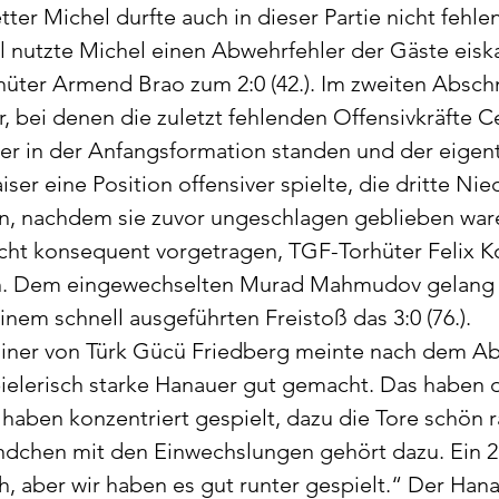
ter Michel durfte auch in dieser Partie nicht fehlen
nutzte Michel einen Abwehrfehler der Gäste eiska
ter Armend Brao zum 2:0 (42.). Im zweiten Abschn
r, bei denen die zuletzt fehlenden Offensivkräfte 
eder in der Anfangsformation standen und der eigent
iser eine Position offensiver spielte, die dritte Nie
rn, nachdem sie zuvor ungeschlagen geblieben war
icht konsequent vorgetragen, TGF-Torhüter Felix 
fen. Dem eingewechselten Murad Mahmudov gelang 
nem schnell ausgeführten Freistoß das 3:0 (76.).
rainer von Türk Gücü Friedberg meinte nach dem Abp
ielerisch starke Hanauer gut gemacht. Das haben d
ben konzentriert gespielt, dazu die Tore schön ra
ndchen mit den Einwechslungen gehört dazu. Ein 2:
h, aber wir haben es gut runter gespielt.“ Der Hana