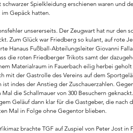
t schwarzer Spielkleidung erschienen waren und d
ht im Gepäck hatten.
sfehler unsererseits. Der Zeugwart hat nur den s
ckt. Zum Glück war Friedberg so kulant, auf rote Je
rte Hanaus Fußball-Abteilungsleiter Giovanni Falla
ass die roten Friedberger Trikots samt der dazugeh
inem Materialraum in Fauerbach eilig herbei geholt
ich mit der Gastrolle des Vereins auf dem Sportgel
ch ist indes der Anstieg der Zuschauerzahlen. Gege
Mal die Schallmauer von 300 Besuchern geknackt. 
igem Geläuf dann klar für die Gastgeber, die nach d
ten Mal in Folge ohne Gegentor blieben.
 Yikimaz brachte TGF auf Zuspiel von Peter Jost in F