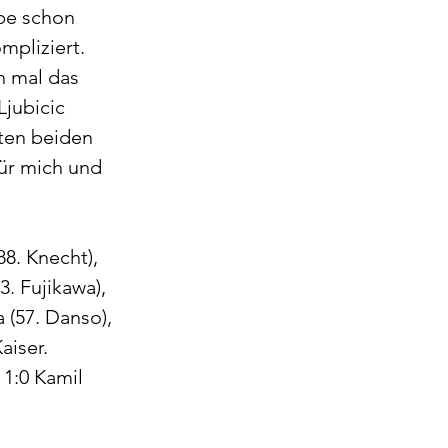
abe schon 
mpliziert. 
n mal das 
jubicic 
ten beiden 
ür mich und 
8. Knecht), 
3. Fujikawa), 
a (57. Danso), 
aiser. 
 1:0 Kamil 