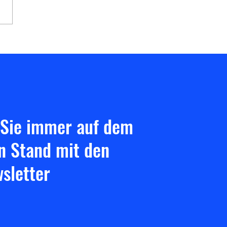
rtsniederlage in Gießen!
 Sie immer auf dem
n Stand mit den
sletter