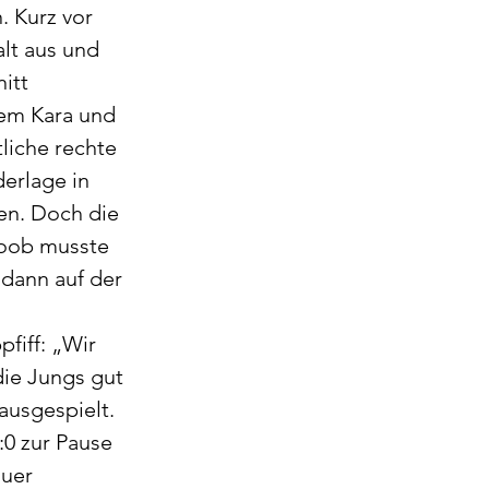
. Kurz vor 
lt aus und 
itt 
Cem Kara und 
liche rechte 
derlage in 
en. Doch die 
Koob musste 
dann auf der 
fiff: „Wir 
ie Jungs gut 
usgespielt. 
0 zur Pause 
uer 