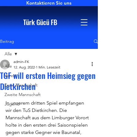
Kontaktieren Sie uns
Türk Gücü FB
Beitrag
Alle
admin-FK
Alle
12. Aug. 2022
1 Min. Lesezeit
TGF will ersten Heimsieg gegen
Verein
Dietkirchen
Erste Mannschaft
Zweite Mannschaft
In unserem dritten Spiel empfangen 
Jugend
wir den TuS Dietkirchen. Die 
Mannschaft aus dem Limburger Vorort 
holte in den ersten drei Saisonspielen 
gegen starke Gegner wie Baunatal, 