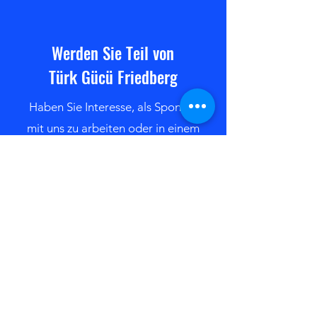
Triple-Heimspieltag. Ha
Werden Sie Teil von
Türk Gücü Friedberg
Haben Sie Interesse, als Sponsor
mit uns zu arbeiten oder in einem
unserer Teams zu spielen?
Kontaktieren Sie uns
Bleiben Sie immer auf dem
neuesten Stand mit den TGF-
Newsletter