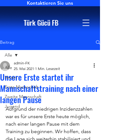
Kontaktieren Sie uns
Türk Gücü FB
Beitrag
Alle
admin-FK
Alle
25. Mai 2021
1 Min. Lesezeit
Unsere Erste startet ihr
Verein
Mannschaftstraining nach einer
Erste Mannschaft
langen Pause
Zweite Mannschaft
Jugend
Aufgrund der niedrigen Inzidenzzahlen 
war es für unsere Erste heute möglich, 
nach einer langen Pause mit dem 
Training zu beginnen. Wir hoffen, dass 
die Lage sich weiterhin stabilisiert und 