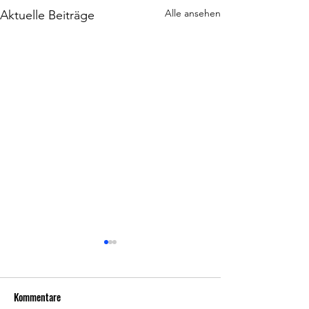
Alle ansehen
Aktuelle Beiträge
Niederlage in Darmstadt! Mit
Zuversicht in die nächsten
Spiele!
Kommentare
In der Auftaktwoche in