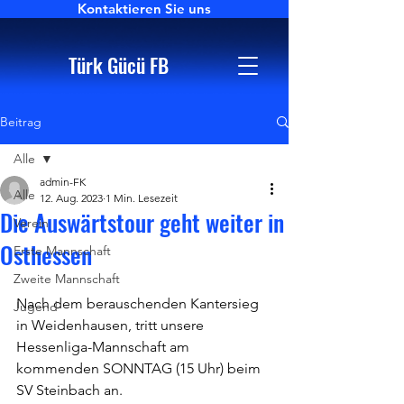
Kontaktieren Sie uns
Türk Gücü FB
Beitrag
Alle
admin-FK
Alle
12. Aug. 2023
1 Min. Lesezeit
Die Auswärtstour geht weiter in
Verein
Osthessen
Erste Mannschaft
Zweite Mannschaft
Nach dem berauschenden Kantersieg 
Jugend
in Weidenhausen, tritt unsere 
Hessenliga-Mannschaft am 
kommenden SONNTAG (15 Uhr) beim 
SV Steinbach an.