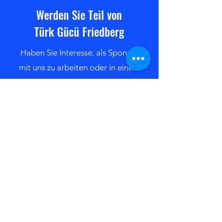
Werden Sie Teil von
Türk Gücü Friedberg
Haben Sie Interesse, als Sponsor
mit uns zu arbeiten oder in einem
unserer Teams zu spielen?
Kontaktieren Sie uns
Bleiben Sie immer auf dem
neuesten Stand mit den TGF-
Newsletter