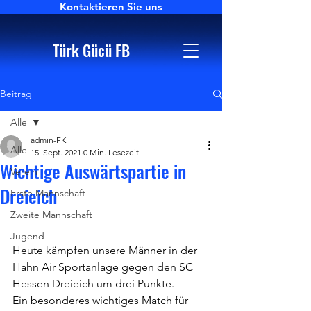
Kontaktieren Sie uns
Türk Gücü FB
Beitrag
Alle
admin-FK
Alle
15. Sept. 2021
0 Min. Lesezeit
Wichtige Auswärtspartie in
Verein
Dreieich
Erste Mannschaft
Zweite Mannschaft
Jugend
Heute kämpfen unsere Männer in der 
Hahn Air Sportanlage gegen den SC 
Hessen Dreieich um drei Punkte. 
Ein besonderes wichtiges Match für 