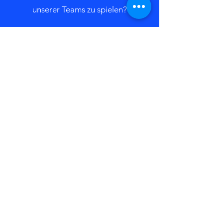
unserer Teams zu spielen?
Kontaktieren Sie uns
Bleiben Sie immer auf dem
neuesten Stand mit den TGF-
Newsletter
Newsletter abonnieren