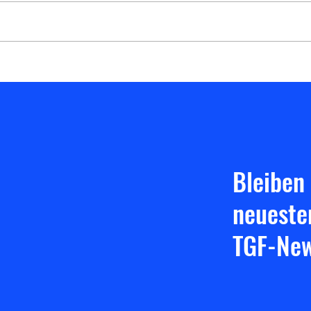
und Darmstadt gingen wir wie in
der Vorrunde leider leer aus,
jedoch war die Einstellung in
Auswä
Darmstadt um einiges besser und
macht Hoffnung auf den Triple-
Heimspieltag. Ha
Bleiben
neueste
TGF-New