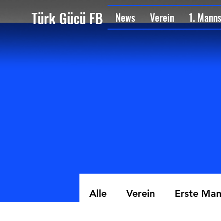
Türk Gücü FB
News
Verein
1. Mann
Alle
Verein
Erste Man