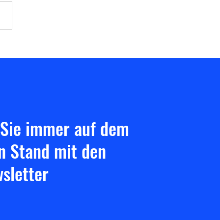
rtsniederlage in Gießen!
 Sie immer auf dem
n Stand mit den
sletter