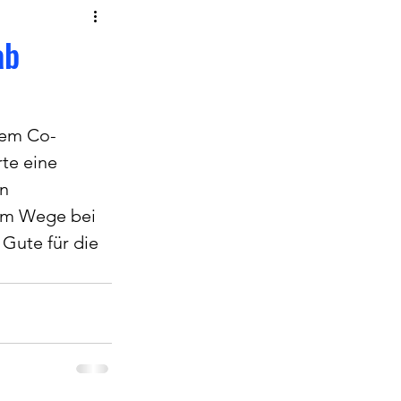
ab
rem Co-
te eine 
n 
sem Wege bei 
Gute für die 